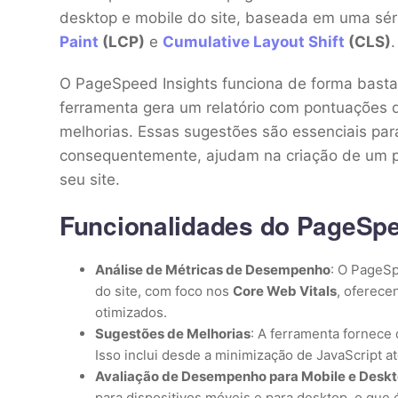
desktop e mobile do site, baseada em uma séri
Paint
(LCP)
e
Cumulative Layout Shift
(CLS)
.
O PageSpeed Insights funciona de forma bastan
ferramenta gera um relatório com pontuações
melhorias. Essas sugestões são essenciais para
consequentemente, ajudam na criação de um p
seu site.
Funcionalidades do PageSpe
Análise de Métricas de Desempenho
: O PageSp
do site, com foco nos
Core Web Vitals
, oferece
otimizados.
Sugestões de Melhorias
: A ferramenta fornece
Isso inclui desde a minimização de JavaScript a
Avaliação de Desempenho para Mobile e Desk
para dispositivos móveis e para desktop, o que 